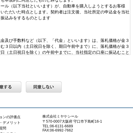
ても本規約に同意したものとみなします。
シール（以下当社といいます）が、自動車を購入しようとするお客様
をいただいた時点とします。契約者は注文後、当社所定の申込金を当社
て振込みをするものとします
代金及び手数料など（以下、「代金」といいます）は、落札価格が金３
含む３日以内（土日祝日を除く、期日午前中まで）に、落札価格が金３
翌日（土日祝日を除く）の午前中までに、当社指定の口座に振込むこと
確認できない場合は、契約者の都合により、本契約を撤回したものと判
落札代行料金表」の通りとさせていただきます。
せん。別途申し受けます。
当させていただきます。
直接連絡することは、いかなる理由があろうとも、禁止させていただき
株式会社ミヤケシール
ションの評価点
〒570-0007大阪府 守口市下島町16-1
社に対し、違約金としまして金１０万円お支払いいただきます 。
ト・デメリット
TEL:06-6131-6689
る質問
FAX:06-6992-7662