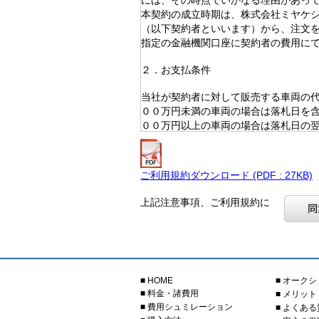
には、その時点でいかなる理由があっ
本契約の成立時期は、株式会社ミヤケ
（以下契約者といいます）から、注文
指定の金融機関口座に契約者の費用に
２．お支払条件
当社が契約者に対して販売する車両の
００万円未満の車両の場合は落札日を
００万円以上の車両の場合は落札日の
により、お支払いいただきます。
期日を過ぎても、当社が代金の入金を
断させていただきます。
ご利用規約ダウンロード (PDF : 27KB)
代金につきましては、お申込み時の「
車体落札価格には、消費税は含まれま
上記注意事項、ご利用規約に
落札できた場合、お申込金は代金に充
３．旧所有者への連絡の禁止
契約者が、落札した車両の旧所有者に
ます。
■ HOME
■ オーク
万一、契約者がこれに違反した場合、当
■ 料金・諸費用
■ メリッ
■ 費用シュミレーション
■ よくあ