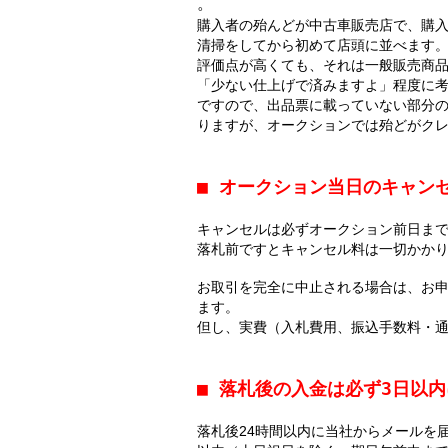
。
購入者の殆んどが中古車販売店で、購
清掃をしてから初めて店頭に並べます
評価点が高くても、それは一般販売商
「少ない仕上げで済みますよ」程度に
ですので、出品票に載っていない部分
りますが、オークションでは殆どがク
■ オークション当日のキャン
キャンセルは必ずオークション前日ま
落札前ですとキャンセル料は一切かか
お取引を完全に中止される場合は、お申
ます。
但し、実費（入札費用、振込手数料・通信
■ 落札後の入金は必ず3日以
落札後24時間以内に当社からメールを