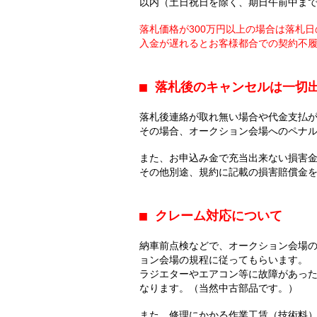
以内（土日祝日を除く、期日午前中ま
落札価格が300万円以上の場合は落札
入金が遅れるとお客様都合での契約不
■ 落札後のキャンセルは一切
落札後連絡が取れ無い場合や代金支払
その場合、オークション会場へのペナ
また、お申込み金で充当出来ない損害
その他別途、規約に記載の損害賠償金
■ クレーム対応について
納車前点検などで、オークション会場
ョン会場の規程に従ってもらいます。
ラジエターやエアコン等に故障があっ
なります。（当然中古部品です。）
また、修理にかかる作業工賃（技術料