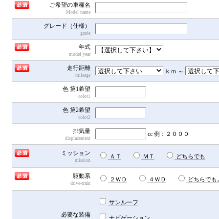
ご希望の車種名
Model name
グレード（仕様）
grade
年式
model year
走行距離
ｋｍ ～
mileage
色 第1希望
color1
色 第2希望
color2
排気量
cc
例：２０００
displacement
ミッション
ＡＴ
ＭＴ
どちらでも
mission
駆動系
２ＷＤ
４ＷＤ
どちらでも
drive-train
サンルーフ
必要な装備
ナビゲーション