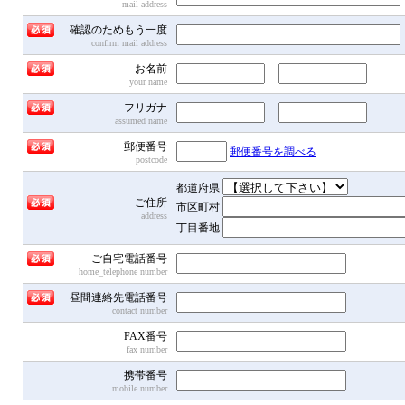
mail address
確認のためもう一度
confirm mail address
お名前
your name
フリガナ
assumed name
郵便番号
郵便番号を調べる
postcode
都道府県
ご住所
市区町村
address
丁目番地
ご自宅電話番号
home_telephone number
昼間連絡先電話番号
contact number
FAX番号
fax number
携帯番号
mobile number