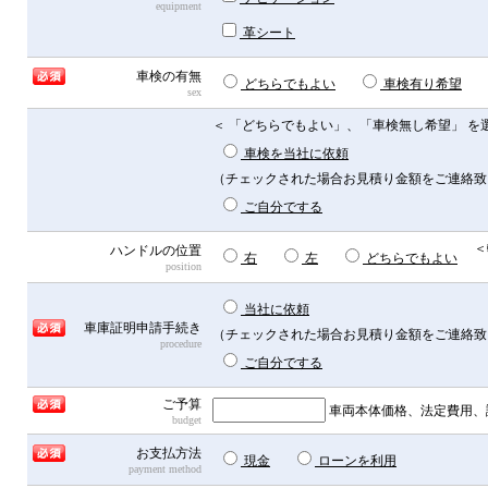
equipment
革シート
車検の有無
どちらでもよい
車検有り希望
sex
＜ 「どちらでもよい」、「車検無し希望」 を
車検を当社に依頼
（チェックされた場合お見積り金額をご連絡致
ご自分でする
＜
ハンドルの位置
右
左
どちらでもよい
position
当社に依頼
車庫証明申請手続き
（チェックされた場合お見積り金額をご連絡致
procedure
ご自分でする
ご予算
車両本体価格、法定費用、
budget
お支払方法
現金
ローンを利用
payment method